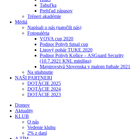
Tabuľka
Prehľad zápasov
Tréneri akadémie
Médiá
Napísali o nás (natočili nás)
Fotogaléria
VOVA cup 2020
Podpor Pohyb futsal cup
Ligový pohár TUKE 2020
Podpor Pohyb Košice – ASGuard Security
(10.7.2021 KNL miniliga)
Majstrovstvá Slovenska v malom futbale 2021
Na stiahnutie
NAŠI PARTNERI
DOTÁCIE 2025
DOTÁCIE 2024
DOTÁCIE 2023
Domov
Aktuality
KLUB
O nás
Vedenie klubu
2% z daní
A TÍM