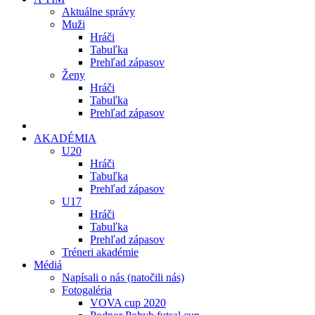
Aktuálne správy
Muži
Hráči
Tabuľka
Prehľad zápasov
Ženy
Hráči
Tabuľka
Prehľad zápasov
AKADÉMIA
U20
Hráči
Tabuľka
Prehľad zápasov
U17
Hráči
Tabuľka
Prehľad zápasov
Tréneri akadémie
Médiá
Napísali o nás (natočili nás)
Fotogaléria
VOVA cup 2020