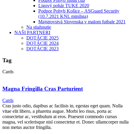
Podpor Pohyb futsal cup
Ligový pohár TUKE 2020
Podpor Pohyb Košice – ASGuard Security
(10.7.2021 KNL miniliga)
Majstrovstvá Slovenska v malom futbale 2021
Na stiahnutie
NAŠI PARTNERI
DOTÁCIE 2025
DOTÁCIE 2024
DOTÁCIE 2023
Tag
Cards
Magna Fringilla Cras Parturient
Cards
Cras justo odio, dapibus ac facilisis in, egestas eget quam. Nulla
vitae elit libero, a pharetra augue. Morbi leo risus, porta ac
consectetur ac, vestibulum at eros. Praesent commodo cursus
magna, vel scelerisque nisl consectetur et. Donec ullamcorper nulla
non metus auctor fringilla.