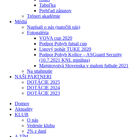
Tabuľka
Prehľad zápasov
Tréneri akadémie
Médiá
Napísali o nás (natočili nás)
Fotogaléria
VOVA cup 2020
Podpor Pohyb futsal cup
Ligový pohár TUKE 2020
Podpor Pohyb Košice – ASGuard Security
(10.7.2021 KNL miniliga)
Majstrovstvá Slovenska v malom futbale 2021
Na stiahnutie
NAŠI PARTNERI
DOTÁCIE 2025
DOTÁCIE 2024
DOTÁCIE 2023
Domov
Aktuality
KLUB
O nás
Vedenie klubu
2% z daní
A TÍM