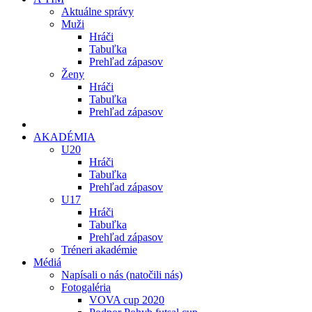
Aktuálne správy
Muži
Hráči
Tabuľka
Prehľad zápasov
Ženy
Hráči
Tabuľka
Prehľad zápasov
AKADÉMIA
U20
Hráči
Tabuľka
Prehľad zápasov
U17
Hráči
Tabuľka
Prehľad zápasov
Tréneri akadémie
Médiá
Napísali o nás (natočili nás)
Fotogaléria
VOVA cup 2020