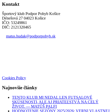
Kontakt
Športový klub Podpor Pohyb Košice
Dénešová 27 04023 Košice
IČO: 53249861
DIČ: 2121320465
matus.hudak@podporpohyb.sk
+421 918 732 450
Cookies Policy
Najnovšie články
TENTO KLUB MI NEDAL LEN FUTSALOVÉ
SKÚSENOSTI, ALE AJ PRIATEĽSTVÁ NA CELÝ
ŽIVOT. — MATÚŠ PALFI
HODNOTENIE SEZÓNY 2025/2026: VERNI VLASTNEJ