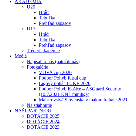
AKADÉMIA
U20
Hráči
Tabuľka
Prehľad zápasov
U17
Hráči
Tabuľka
Prehľad zápasov
Tréneri akadémie
Médiá
Napísali o nás (natočili nás)
Fotogaléria
VOVA cup 2020
Podpor Pohyb futsal cup
Ligový pohár TUKE 2020
Podpor Pohyb Košice – ASGuard Security
(10.7.2021 KNL miniliga)
Majstrovstvá Slovenska v malom futbale 2021
Na stiahnutie
NAŠI PARTNERI
DOTÁCIE 2025
DOTÁCIE 2024
DOTÁCIE 2023