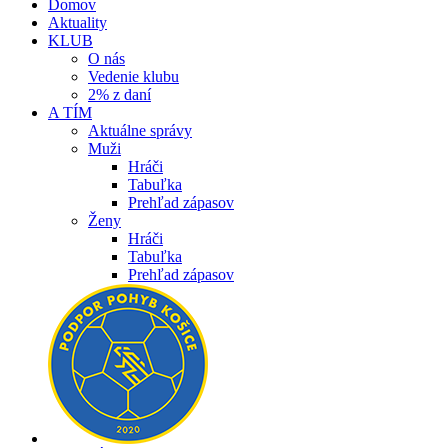
Domov
Aktuality
KLUB
O nás
Vedenie klubu
2% z daní
A TÍM
Aktuálne správy
Muži
Hráči
Tabuľka
Prehľad zápasov
Ženy
Hráči
Tabuľka
Prehľad zápasov