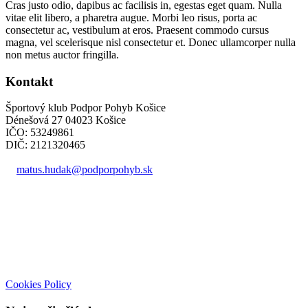
Cras justo odio, dapibus ac facilisis in, egestas eget quam. Nulla
vitae elit libero, a pharetra augue. Morbi leo risus, porta ac
consectetur ac, vestibulum at eros. Praesent commodo cursus
magna, vel scelerisque nisl consectetur et. Donec ullamcorper nulla
non metus auctor fringilla.
Kontakt
Športový klub Podpor Pohyb Košice
Dénešová 27 04023 Košice
IČO: 53249861
DIČ: 2121320465
matus.hudak@podporpohyb.sk
+421 918 732 450
Cookies Policy