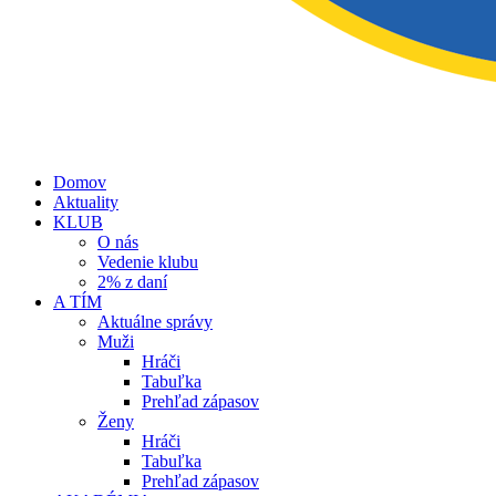
Domov
Aktuality
KLUB
O nás
Vedenie klubu
2% z daní
A TÍM
Aktuálne správy
Muži
Hráči
Tabuľka
Prehľad zápasov
Ženy
Hráči
Tabuľka
Prehľad zápasov