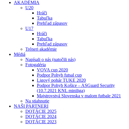
AKADÉMIA
U20
Hráči
Tabuľka
Prehľad zápasov
U17
Hráči
Tabuľka
Prehľad zápasov
Tréneri akadémie
Médiá
Napísali o nás (natočili nás)
Fotogaléria
VOVA cup 2020
Podpor Pohyb futsal cup
Ligový pohár TUKE 2020
Podpor Pohyb Košice – ASGuard Security
(10.7.2021 KNL miniliga)
Majstrovstvá Slovenska v malom futbale 2021
Na stiahnutie
NAŠI PARTNERI
DOTÁCIE 2025
DOTÁCIE 2024
DOTÁCIE 2023