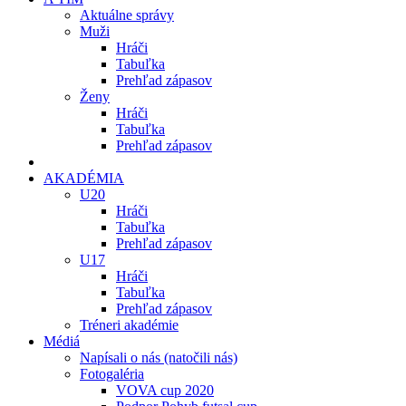
Aktuálne správy
Muži
Hráči
Tabuľka
Prehľad zápasov
Ženy
Hráči
Tabuľka
Prehľad zápasov
AKADÉMIA
U20
Hráči
Tabuľka
Prehľad zápasov
U17
Hráči
Tabuľka
Prehľad zápasov
Tréneri akadémie
Médiá
Napísali o nás (natočili nás)
Fotogaléria
VOVA cup 2020