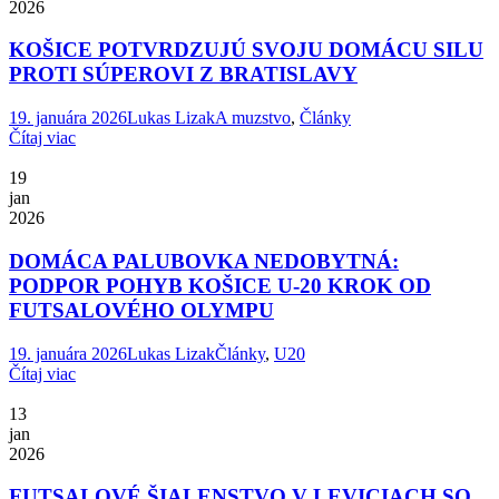
2026
KOŠICE POTVRDZUJÚ SVOJU DOMÁCU SILU
PROTI SÚPEROVI Z BRATISLAVY
19. januára 2026
Lukas Lizak
A muzstvo
,
Články
Čítaj viac
19
jan
2026
DOMÁCA PALUBOVKA NEDOBYTNÁ:
PODPOR POHYB KOŠICE U-20 KROK OD
FUTSALOVÉHO OLYMPU
19. januára 2026
Lukas Lizak
Články
,
U20
Čítaj viac
13
jan
2026
FUTSALOVÉ ŠIALENSTVO V LEVICIACH SO