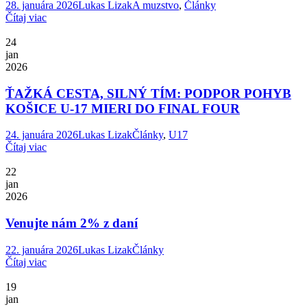
28. januára 2026
Lukas Lizak
A muzstvo
,
Články
Čítaj viac
24
jan
2026
ŤAŽKÁ CESTA, SILNÝ TÍM: PODPOR POHYB
KOŠICE U-17 MIERI DO FINAL FOUR
24. januára 2026
Lukas Lizak
Články
,
U17
Čítaj viac
22
jan
2026
Venujte nám 2% z daní
22. januára 2026
Lukas Lizak
Články
Čítaj viac
19
jan