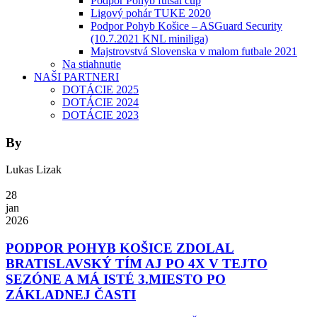
Podpor Pohyb futsal cup
Ligový pohár TUKE 2020
Podpor Pohyb Košice – ASGuard Security
(10.7.2021 KNL miniliga)
Majstrovstvá Slovenska v malom futbale 2021
Na stiahnutie
NAŠI PARTNERI
DOTÁCIE 2025
DOTÁCIE 2024
DOTÁCIE 2023
By
Lukas Lizak
28
jan
2026
PODPOR POHYB KOŠICE ZDOLAL
BRATISLAVSKÝ TÍM AJ PO 4X V TEJTO
SEZÓNE A MÁ ISTÉ 3.MIESTO PO
ZÁKLADNEJ ČASTI