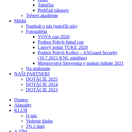
Tabuľka
Prehľad zápasov
Tréneri akadémie
Médiá
Napísali o nás (natočili nás)
Fotogaléria
VOVA cup 2020
Podpor Pohyb futsal cup
Ligový pohár TUKE 2020
Podpor Pohyb Košice – ASGuard Security
(10.7.2021 KNL miniliga)
Majstrovstvá Slovenska v malom futbale 2021
Na stiahnutie
NAŠI PARTNERI
DOTÁCIE 2025
DOTÁCIE 2024
DOTÁCIE 2023
Domov
Aktuality
KLUB
O nás
Vedenie klubu
2% z daní
A TÍM