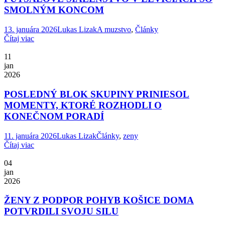
SMOLNÝM KONCOM
13. januára 2026
Lukas Lizak
A muzstvo
,
Články
Čítaj viac
11
jan
2026
POSLEDNÝ BLOK SKUPINY PRINIESOL
MOMENTY, KTORÉ ROZHODLI O
KONEČNOM PORADÍ
11. januára 2026
Lukas Lizak
Články
,
zeny
Čítaj viac
04
jan
2026
ŽENY Z PODPOR POHYB KOŠICE DOMA
POTVRDILI SVOJU SILU