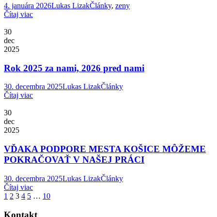
4. januára 2026
Lukas Lizak
Články
,
zeny
Čítaj viac
30
dec
2025
Rok 2025 za nami, 2026 pred nami
30. decembra 2025
Lukas Lizak
Články
Čítaj viac
30
dec
2025
VĎAKA PODPORE MESTA KOŠICE MÔŽEME
POKRAČOVAŤ V NAŠEJ PRÁCI
30. decembra 2025
Lukas Lizak
Články
Čítaj viac
1
2
3
4
5
…
10
Kontakt