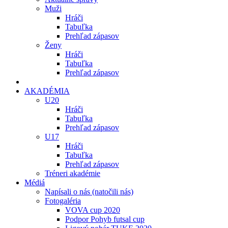
Muži
Hráči
Tabuľka
Prehľad zápasov
Ženy
Hráči
Tabuľka
Prehľad zápasov
AKADÉMIA
U20
Hráči
Tabuľka
Prehľad zápasov
U17
Hráči
Tabuľka
Prehľad zápasov
Tréneri akadémie
Médiá
Napísali o nás (natočili nás)
Fotogaléria
VOVA cup 2020
Podpor Pohyb futsal cup