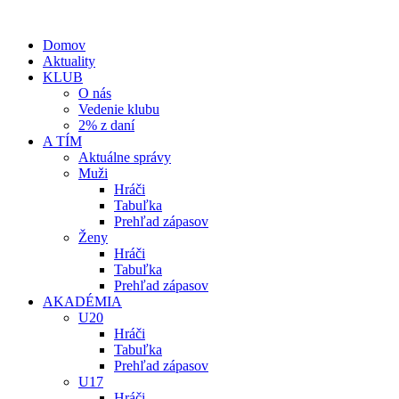
Domov
Aktuality
KLUB
O nás
Vedenie klubu
2% z daní
A TÍM
Aktuálne správy
Muži
Hráči
Tabuľka
Prehľad zápasov
Ženy
Hráči
Tabuľka
Prehľad zápasov
AKADÉMIA
U20
Hráči
Tabuľka
Prehľad zápasov
U17
Hráči