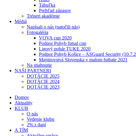
Tabuľka
Prehľad zápasov
Tréneri akadémie
Médiá
Napísali o nás (natočili nás)
Fotogaléria
VOVA cup 2020
Podpor Pohyb futsal cup
Ligový pohár TUKE 2020
Podpor Pohyb Košice – ASGuard Security (10.7.
Majstrovstvá Slovenska v malom futbale 2021
Na stiahnutie
NAŠI PARTNERI
DOTÁCIE 2025
DOTÁCIE 2024
DOTÁCIE 2023
Domov
Aktuality
KLUB
O nás
Vedenie klubu
2% z daní
A TÍM
Aktuálne správy