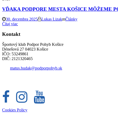
VĎAKA PODPORE MESTA KOŠICE MÔŽEME P
30. decembra 2025
Lukas Lizak
Články
Čítaj viac
Kontakt
Športový klub Podpor Pohyb Košice
Dénešová 27 04023 Košice
IČO: 53249861
DIČ: 2121320465
matus.hudak@podporpohyb.sk
+421 918 732 450
Cookies Policy