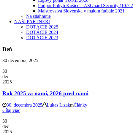
Ligový pohár TUKE 2020
Podpor Pohyb Košice – ASGuard Security (10.7.
Majstrovstvá Slovenska v malom futbale 2021
Na stiahnutie
NAŠI PARTNERI
DOTÁCIE 2025
DOTÁCIE 2024
DOTÁCIE 2023
Deň
30 decembra, 2025
30
dec
2025
Rok 2025 za nami, 2026 pred nami
30. decembra 2025
Lukas Lizak
Články
Čítaj viac
30
dec
2025