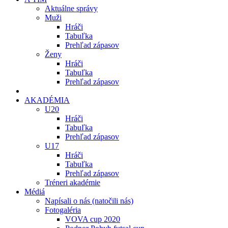
Aktuálne správy
Muži
Hráči
Tabuľka
Prehľad zápasov
Ženy
Hráči
Tabuľka
Prehľad zápasov
AKADÉMIA
U20
Hráči
Tabuľka
Prehľad zápasov
U17
Hráči
Tabuľka
Prehľad zápasov
Tréneri akadémie
Médiá
Napísali o nás (natočili nás)
Fotogaléria
VOVA cup 2020