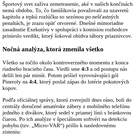
Športový svet zažíva zemetrasenie, aké v našich končinách
nemá obdobu. To, čo fanúšikovia považovali za uzavretú
kapitolu a trpkú rozlúčku so sezónou po nešťastných
penaltách, je zrazu opäť otvorené. Dnešné mimoriadne
zasadnutie Exekutívy v spolupráci s komisiou rozhodcov
prinieslo verdikt, ktorý šokoval obidva tábory priaznivcov.
Nočná analýza, ktorá zmenila všetko
Všetko sa točilo okolo kontroverzného momentu z konca
riadneho hracieho času. Viedli sme
4:3
a od postupu nás
delili len pár minút. Potom prišiel vyrovnávajúci gól
Pineroly na
4:4
, ktorý poslal zápas do lotérie pokutových
kopov.
Podľa oficiálnej správy, ktorú zverejnili dnes ráno, boli do
centrály doručené amatérske zábery z mobilného telefónu
jedného z divákov, ktorý sedel v priamej línii s bránkovou
čiarou. Po ich analýze v špeciálnom softvéri na detekciu
pohybu (tzv. „Micro-VAR“) prišlo k nasledovnému
zisteniu: