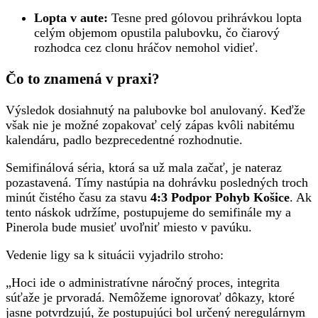
Lopta v aute:
Tesne pred gólovou prihrávkou lopta
celým objemom opustila palubovku, čo čiarový
rozhodca cez clonu hráčov nemohol vidieť.
Čo to znamená v praxi?
Výsledok dosiahnutý na palubovke bol anulovaný. Keďže
však nie je možné zopakovať celý zápas kvôli nabitému
kalendáru, padlo bezprecedentné rozhodnutie.
Semifinálová séria, ktorá sa už mala začať, je nateraz
pozastavená. Tímy nastúpia na dohrávku posledných troch
minút čistého času za stavu
4:3 Podpor Pohyb Košice
. Ak
tento náskok udržíme, postupujeme do semifinále my a
Pinerola bude musieť uvoľniť miesto v pavúku.
Vedenie ligy sa k situácii vyjadrilo stroho:
„Hoci ide o administratívne náročný proces, integrita
súťaže je prvoradá. Nemôžeme ignorovať dôkazy, ktoré
jasne potvrdzujú, že postupujúci bol určený neregulárnym