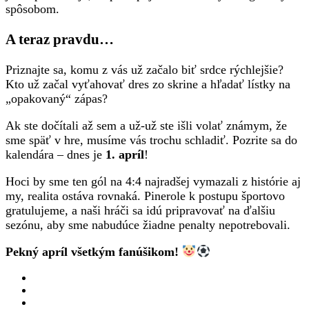
spôsobom.
A teraz pravdu…
Priznajte sa, komu z vás už začalo biť srdce rýchlejšie?
Kto už začal vyťahovať dres zo skrine a hľadať lístky na
„opakovaný“ zápas?
Ak ste dočítali až sem a už-už ste išli volať známym, že
sme späť v hre, musíme vás trochu schladiť. Pozrite sa do
kalendára – dnes je
1. apríl
!
Hoci by sme ten gól na 4:4 najradšej vymazali z histórie aj
my, realita ostáva rovnaká. Pinerole k postupu športovo
gratulujeme, a naši hráči sa idú pripravovať na ďalšiu
sezónu, aby sme nabudúce žiadne penalty nepotrebovali.
Pekný apríl všetkým fanúšikom!