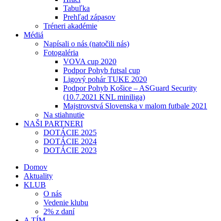
Tabuľka
Prehľad zápasov
Tréneri akadémie
Médiá
Napísali o nás (natočili nás)
Fotogaléria
VOVA cup 2020
Podpor Pohyb futsal cup
Ligový pohár TUKE 2020
Podpor Pohyb Košice – ASGuard Security
(10.7.2021 KNL miniliga)
Majstrovstvá Slovenska v malom futbale 2021
Na stiahnutie
NAŠI PARTNERI
DOTÁCIE 2025
DOTÁCIE 2024
DOTÁCIE 2023
Domov
Aktuality
KLUB
O nás
Vedenie klubu
2% z daní
A TÍM