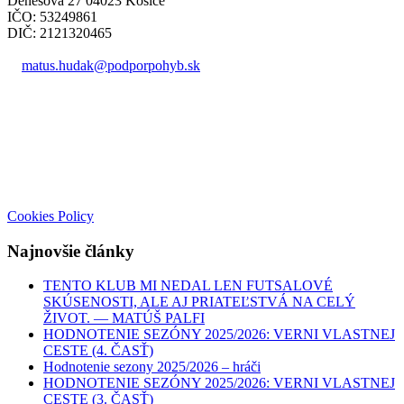
Dénešová 27 04023 Košice
IČO: 53249861
DIČ: 2121320465
matus.hudak@podporpohyb.sk
+421 918 732 450
Cookies Policy
Najnovšie články
TENTO KLUB MI NEDAL LEN FUTSALOVÉ
SKÚSENOSTI, ALE AJ PRIATEĽSTVÁ NA CELÝ
ŽIVOT. — MATÚŠ PALFI
HODNOTENIE SEZÓNY 2025/2026: VERNI VLASTNEJ
CESTE (4. ČASŤ)
Hodnotenie sezony 2025/2026 – hráči
HODNOTENIE SEZÓNY 2025/2026: VERNI VLASTNEJ
CESTE (3. ČASŤ)