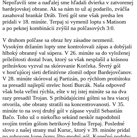
Nepoľavili sme a naďalej sme hľadali dvierka v zatvorenej
bardejovskej obrane. Ak sa nám to už aj podarilo, zväčša
zasahoval brankár Dráb. Tretí gól sme však predsa len
pridali v 18. minúte. Terpaj si vymenil loptu s Matisom
a po peknej kombinácii zvýšil na polčasových 3:0.
V druhom polčase sa obraz hry zásadne nezmenil.
Vysokým držaním lopty sme kontrolovali zápas a dobýjali
hlboký obranný val súpera. V 26. minúte sa do vyloženej
príležitosti dostal Ivan, ktorý sa však nesplašil a krásnou
prihrávkou vyzval na skórovanie Korčeka. Štvrtý gól
v hosťujúcej sieti definitívne zlomil odpor Bardejovčanov.
V 28. minúte skóroval aj Partizán, po rýchlom protiútoku
sa presadil najlepší strelec hostí Burcák. Naša odpoveď
však bola veľmi rýchla, ešte v tej istej minúte sa na dva
razy presadil Trojan. S pribúdajúcimi gólmi sa hra viacej
otvorila, obe obrany stratili na koncentrovanosti. V 35.
minúte to na svoj druhý gól v zápase využil Sebastián
Bačo. Toho už o niekoľko sekúnd neskôr napodobnil
svojím tretím gólom hetrikový hrdina Terpaj. Posledné
slovo z našej strany mal Kuruc, ktorý v 39. minúte pridal
po rohovom kope ôsmy žlto-modrý gól. Konečnú podobu