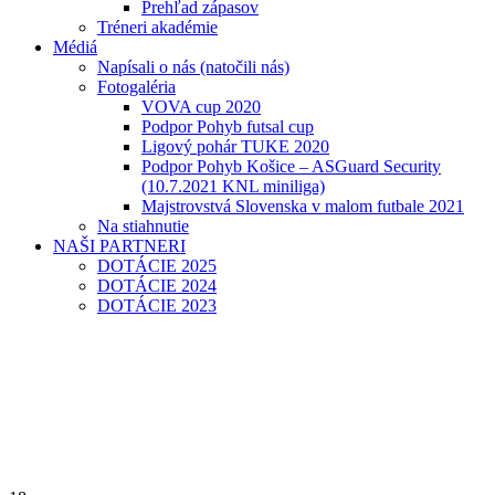
Prehľad zápasov
Tréneri akadémie
Médiá
Napísali o nás (natočili nás)
Fotogaléria
VOVA cup 2020
Podpor Pohyb futsal cup
Ligový pohár TUKE 2020
Podpor Pohyb Košice – ASGuard Security
(10.7.2021 KNL miniliga)
Majstrovstvá Slovenska v malom futbale 2021
Na stiahnutie
NAŠI PARTNERI
DOTÁCIE 2025
DOTÁCIE 2024
DOTÁCIE 2023