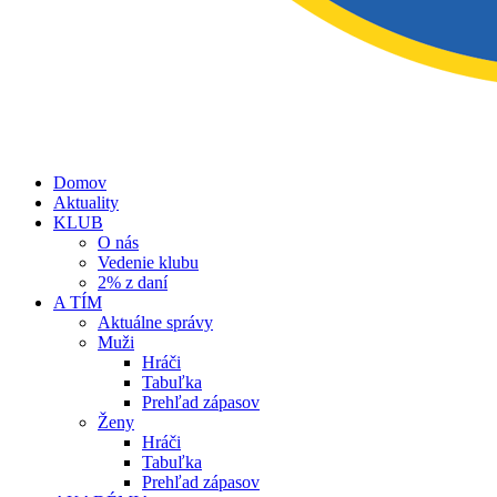
Domov
Aktuality
KLUB
O nás
Vedenie klubu
2% z daní
A TÍM
Aktuálne správy
Muži
Hráči
Tabuľka
Prehľad zápasov
Ženy
Hráči
Tabuľka
Prehľad zápasov