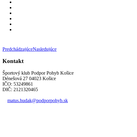
Predchádzajúce
Nasledujúce
Kontakt
Športový klub Podpor Pohyb Košice
Dénešová 27 04023 Košice
IČO: 53249861
DIČ: 2121320465
matus.hudak@podporpohyb.sk
+421 918 732 450