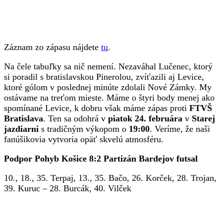
Záznam zo zápasu nájdete
tu
.
Na čele tabuľky sa nič nemení. Nezaváhal Lučenec, ktorý
si poradil s bratislavskou Pinerolou, zvíťazili aj Levice,
ktoré gólom v poslednej minúte zdolali Nové Zámky. My
ostávame na treťom mieste. Máme o štyri body menej ako
spomínané Levice, k dobru však máme zápas proti
FTVŠ
Bratislava
. Ten sa odohrá v
piatok 24. februára
v
Starej
jazdiarni
s tradičným výkopom o
19:00
. Veríme, že naši
fanúšikovia vytvoria opäť skvelú atmosféru.
Podpor Pohyb Košice 8:2 Partizán Bardejov futsal
10., 18., 35. Terpaj, 13., 35. Bačo, 26. Korček, 28. Trojan,
39. Kuruc – 28. Burcák, 40. Vilček