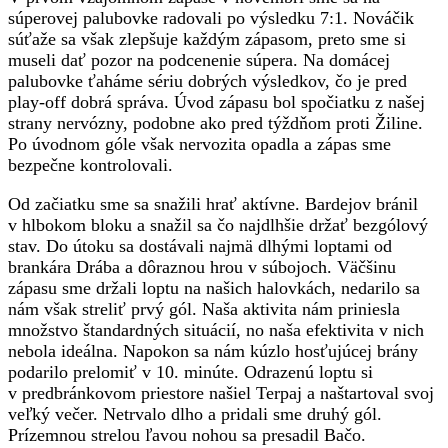
súperovej palubovke radovali po výsledku 7:1. Nováčik
súťaže sa však zlepšuje každým zápasom, preto sme si
museli dať pozor na podcenenie súpera. Na domácej
palubovke ťaháme sériu dobrých výsledkov, čo je pred
play-off dobrá správa. Úvod zápasu bol spočiatku z našej
strany nervózny, podobne ako pred týždňom proti Žiline.
Po úvodnom góle však nervozita opadla a zápas sme
bezpečne kontrolovali.
Od začiatku sme sa snažili hrať aktívne. Bardejov bránil
v hlbokom bloku a snažil sa čo najdlhšie držať bezgólový
stav. Do útoku sa dostávali najmä dlhými loptami od
brankára Drába a dôraznou hrou v súbojoch. Väčšinu
zápasu sme držali loptu na našich halovkách, nedarilo sa
nám však streliť prvý gól. Naša aktivita nám priniesla
množstvo štandardných situácií, no naša efektivita v nich
nebola ideálna. Napokon sa nám kúzlo hosťujúcej brány
podarilo prelomiť v 10. minúte. Odrazenú loptu si
v predbránkovom priestore našiel Terpaj a naštartoval svoj
veľký večer. Netrvalo dlho a pridali sme druhý gól.
Prízemnou strelou ľavou nohou sa presadil Bačo.