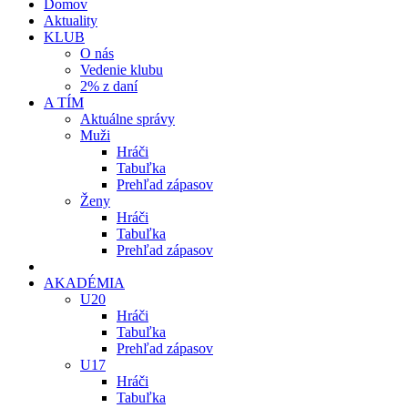
Domov
Aktuality
KLUB
O nás
Vedenie klubu
2% z daní
A TÍM
Aktuálne správy
Muži
Hráči
Tabuľka
Prehľad zápasov
Ženy
Hráči
Tabuľka
Prehľad zápasov
AKADÉMIA
U20
Hráči
Tabuľka
Prehľad zápasov
U17
Hráči
Tabuľka