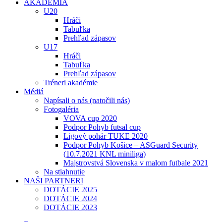
AKADÉMIA
U20
Hráči
Tabuľka
Prehľad zápasov
U17
Hráči
Tabuľka
Prehľad zápasov
Tréneri akadémie
Médiá
Napísali o nás (natočili nás)
Fotogaléria
VOVA cup 2020
Podpor Pohyb futsal cup
Ligový pohár TUKE 2020
Podpor Pohyb Košice – ASGuard Security
(10.7.2021 KNL miniliga)
Majstrovstvá Slovenska v malom futbale 2021
Na stiahnutie
NAŠI PARTNERI
DOTÁCIE 2025
DOTÁCIE 2024
DOTÁCIE 2023