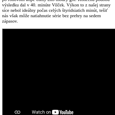
výsledku dal v 40. minúte Vilček. Výkon to z našej strany
síce nebol ideálny počas celých štyridsiatich minút, tešiť
nás však môže natiahnutie série bez prehry na sedem
zápasov.