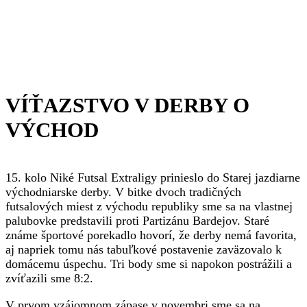
VÍŤAZSTVO V DERBY O
VÝCHOD
15. kolo Niké Futsal Extraligy prinieslo do Starej jazdiarne
východniarske derby. V bitke dvoch tradičných
futsalových miest z východu republiky sme sa na vlastnej
palubovke predstavili proti Partizánu Bardejov. Staré
známe športové porekadlo hovorí, že derby nemá favorita,
aj napriek tomu nás tabuľkové postavenie zaväzovalo k
domácemu úspechu. Tri body sme si napokon postrážili a
zvíťazili sme 8:2.
V prvom vzájomnom zápase v novembri sme sa na