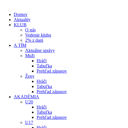
Domov
Aktuality
KLUB
O nás
Vedenie klubu
2% z daní
A TÍM
Aktuálne správy
Muži
Hráči
Tabuľka
Prehľad zápasov
Ženy
Hráči
Tabuľka
Prehľad zápasov
AKADÉMIA
U20
Hráči
Tabuľka
Prehľad zápasov
U17
Hráči