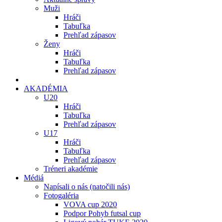
Muži
Hráči
Tabuľka
Prehľad zápasov
Ženy
Hráči
Tabuľka
Prehľad zápasov
AKADÉMIA
U20
Hráči
Tabuľka
Prehľad zápasov
U17
Hráči
Tabuľka
Prehľad zápasov
Tréneri akadémie
Médiá
Napísali o nás (natočili nás)
Fotogaléria
VOVA cup 2020
Podpor Pohyb futsal cup