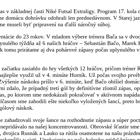
as v základnej časti Niké Futsal Extraligy. Program 17. kola
me domácu dohrávku odohrali len prednedávnom. V Starej jaz
sme museli byť pripravení na ďalší náročný súboj.
zentácie do 23 rokov. V mladom výbere trénera Bača sa v dvo
ynulého týždňa až 6 našich hráčov – Sebastián Bačo, Marek 
k k tomu prirátame aj dva pohárové zápasy počas uplynulého v
 začiatku zasiahlo do hry všetkých 12 hráčov, pričom tréner 
najlepšie využil už v 4. minúte Horník. Už počas svojho prvé
. Zvýšenie náskoku prišlo v 6. minúte, keď Bačo obišiel domá
i zdalo, že prípadný tretí gól by definitívne zlomil zápas, o
as, po ktorom sme nedokázali pokračovať v aktívnom napádan
olčasom sme zahodili ešte niekoľko vyložených šancí, preto b
ogólový náskok.
e zahadzovali svoje šance na rozhodnutie zápasu a súper poc
o nepridávalo na našej koncentrovanosti. Obrovské šťastie sme
u, dvojica Rusnák a Lauko sa rútila osamotene na našu prázdn
skončila v sieti. Upokojenie na naše halovky pridal krásny g