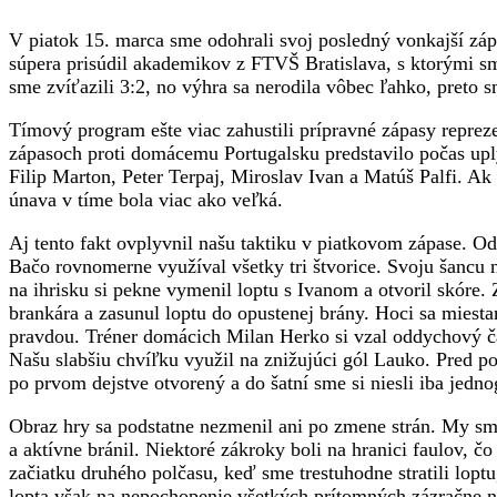
V piatok 15. marca sme odohrali svoj posledný vonkajší záp
súpera prisúdil akademikov z FTVŠ Bratislava, s ktorými s
sme zvíťazili 3:2, no výhra sa nerodila vôbec ľahko, preto 
Tímový program ešte viac zahustili prípravné zápasy repre
zápasoch proti domácemu Portugalsku predstavilo počas upl
Filip Marton, Peter Terpaj, Miroslav Ivan a Matúš Palfi. A
únava v tíme bola viac ako veľká.
Aj tento fakt ovplyvnil našu taktiku v piatkovom zápase. Od
Bačo rovnomerne využíval všetky tri štvorice. Svoju šancu 
na ihrisku si pekne vymenil loptu s Ivanom a otvoril skóre
brankára a zasunul loptu do opustenej brány. Hoci sa miestam
pravdou. Tréner domácich Milan Herko si vzal oddychový č
Našu slabšiu chvíľku využil na znižujúci gól Lauko. Pred p
po prvom dejstve otvorený a do šatní sme si niesli iba jedn
Obraz hry sa podstatne nezmenil ani po zmene strán. My sm
a aktívne bránil. Niektoré zákroky boli na hranici faulov, č
začiatku druhého polčasu, keď sme trestuhodne stratili lopt
lopta však na nepochopenie všetkých prítomných zázračne ne