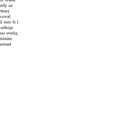
kedy sa
eknej
acoval
l stav 6:1
 súboja
ou svetla,
 minúte
 ponad