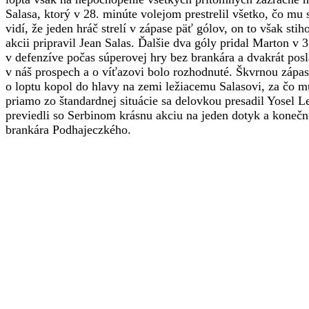
Salasa, ktorý v 28. minúte volejom prestrelil všetko, čo mu 
vidí, že jeden hráč strelí v zápase päť gólov, on to však st
akcii pripravil Jean Salas. Ďalšie dva góly pridal Marton v 
v defenzíve počas súperovej hry bez brankára a dvakrát posla
v náš prospech a o víťazovi bolo rozhodnuté. Škvrnou zápa
o loptu kopol do hlavy na zemi ležiacemu Salasovi, za čo mu
priamo zo štandardnej situácie sa delovkou presadil Yosel
previedli so Serbinom krásnu akciu na jeden dotyk a kone
brankára Podhajeczkého.