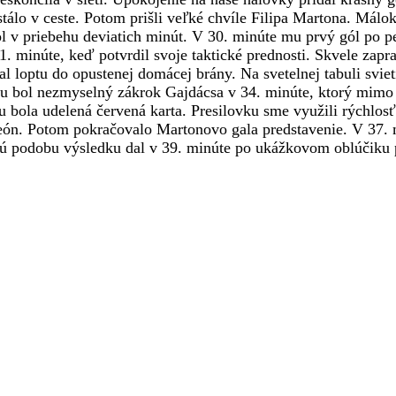
stálo v ceste. Potom prišli veľké chvíle Filipa Martona. Málo
ihol v priebehu deviatich minút. V 30. minúte mu prvý gól po p
31. minúte, keď potvrdil svoje taktické prednosti. Skvele zapr
l loptu do opustenej domácej brány. Na svetelnej tabuli svieti
su bol nezmyselný zákrok Gajdácsa v 34. minúte, ktorý mimo
 bola udelená červená karta. Presilovku sme využili rýchlosť
 León. Potom pokračovalo Martonovo gala predstavenie. V 37.
čnú podobu výsledku dal v 39. minúte po ukážkovom oblúčiku