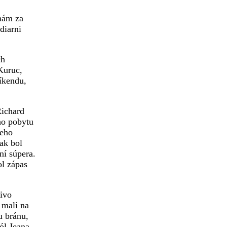
 nám za
diarni
ch
Kuruc,
íkendu,
Richard
ho pobytu
ceho
pak bol
í súpera.
ol zápas
tivo
 mali na
u bránu,
ól Jeana