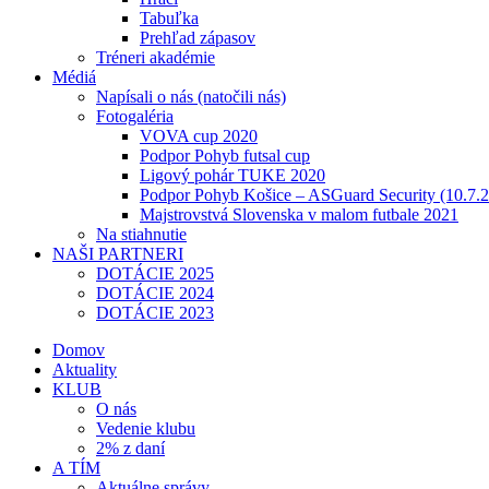
Tabuľka
Prehľad zápasov
Tréneri akadémie
Médiá
Napísali o nás (natočili nás)
Fotogaléria
VOVA cup 2020
Podpor Pohyb futsal cup
Ligový pohár TUKE 2020
Podpor Pohyb Košice – ASGuard Security (10.7.
Majstrovstvá Slovenska v malom futbale 2021
Na stiahnutie
NAŠI PARTNERI
DOTÁCIE 2025
DOTÁCIE 2024
DOTÁCIE 2023
Domov
Aktuality
KLUB
O nás
Vedenie klubu
2% z daní
A TÍM
Aktuálne správy