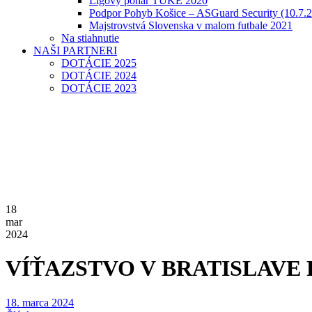
Ligový pohár TUKE 2020
Podpor Pohyb Košice – ASGuard Security (10.7.
Majstrovstvá Slovenska v malom futbale 2021
Na stiahnutie
NAŠI PARTNERI
DOTÁCIE 2025
DOTÁCIE 2024
DOTÁCIE 2023
18
mar
2024
VÍŤAZSTVO V BRATISLAV
18. marca 2024