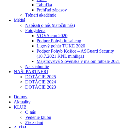
Tabuľka
Prehľad zápasov
Tréneri akadémie
Médiá
Napísali o nás (natočili nás)
Fotogaléria
VOVA cup 2020
Podpor Pohyb futsal cup
Ligový pohár TUKE 2020
Podpor Pohyb Košice – ASGuard Security
(10.7.2021 KNL miniliga)
Majstrovstvá Slovenska v malom futbale 2021
Na stiahnutie
NAŠI PARTNERI
DOTÁCIE 2025
DOTÁCIE 2024
DOTÁCIE 2023
Domov
Aktuality
KLUB
O nás
Vedenie klubu
2% z daní
A TÍM