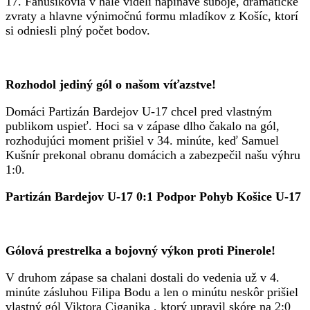
17. Fanúšikovia v hale videli napínavé súboje, dramatické
zvraty a hlavne výnimočnú formu mladíkov z Košíc, ktorí
si odniesli plný počet bodov.
Rozhodol jediný gól o našom víťazstve!
Domáci Partizán Bardejov U-17 chcel pred vlastným
publikom uspieť. Hoci sa v zápase dlho čakalo na gól,
rozhodujúci moment prišiel v 34. minúte, keď Samuel
Kušnír prekonal obranu domácich a zabezpečil našu výhru
1:0.
Partizán Bardejov U-17 0:1 Podpor Pohyb Košice U-17
Gólová prestrelka a bojovný výkon proti Pinerole!
V druhom zápase sa chalani dostali do vedenia už v 4.
minúte zásluhou Filipa Bodu a len o minútu neskôr prišiel
vlastný gól Viktora Ciganika , ktorý upravil skóre na 2:0