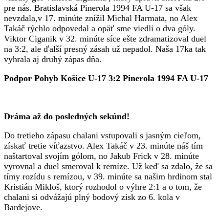
pre nás. Bratislavská Pinerola 1994 FA U-17 sa však
nevzdala,v 17. minúte znížil Michal Harmata, no Alex
Takáč rýchlo odpovedal a opäť sme viedli o dva góly.
Viktor Ciganik v 32. minúte síce ešte zdramatizoval duel
na 3:2, ale ďalší presný zásah už nepadol. Naša 17ka tak
vyhrala aj druhý zápas dňa.
Podpor Pohyb Košice U-17 3:2 Pinerola 1994 FA U-17
Dráma až do posledných sekúnd!
Do tretieho zápasu chalani vstupovali s jasným cieľom,
získať tretie víťazstvo. Alex Takáč v 23. minúte náš tím
naštartoval svojím gólom, no Jakub Frick v 28. minúte
vyrovnal a duel smeroval k remíze. Už keď sa zdalo, že sa
tímy rozídu s remízou, v 39. minúte sa našim hrdinom stal
Kristián Mikloš, ktorý rozhodol o výhre 2:1 a o tom, že
chalani si odvážajú plný bodový zisk zo 6. kola v
Bardejove.