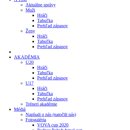
Aktuálne správy
Muži
Hráči
Tabuľka
Prehľad zápasov
Ženy
Hráči
Tabuľka
Prehľad zápasov
AKADÉMIA
U20
Hráči
Tabuľka
Prehľad zápasov
U17
Hráči
Tabuľka
Prehľad zápasov
Tréneri akadémie
Médiá
Napísali o nás (natočili nás)
Fotogaléria
VOVA cup 2020