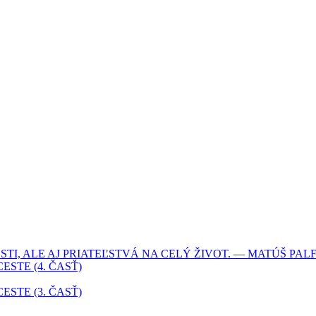
I, ALE AJ PRIATEĽSTVÁ NA CELÝ ŽIVOT. — MATÚŠ PALF
ESTE (4. ČASŤ)
ESTE (3. ČASŤ)