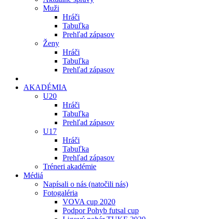
Muži
Hráči
Tabuľka
Prehľad zápasov
Ženy
Hráči
Tabuľka
Prehľad zápasov
AKADÉMIA
U20
Hráči
Tabuľka
Prehľad zápasov
U17
Hráči
Tabuľka
Prehľad zápasov
Tréneri akadémie
Médiá
Napísali o nás (natočili nás)
Fotogaléria
VOVA cup 2020
Podpor Pohyb futsal cup