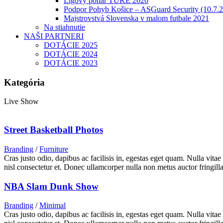
Ligový pohár TUKE 2020
Podpor Pohyb Košice – ASGuard Security (10.7.
Majstrovstvá Slovenska v malom futbale 2021
Na stiahnutie
NAŠI PARTNERI
DOTÁCIE 2025
DOTÁCIE 2024
DOTÁCIE 2023
Kategória
Live Show
Street Basketball Photos
Branding
/
Furniture
Cras justo odio, dapibus ac facilisis in, egestas eget quam. Nulla vita
nisl consectetur et. Donec ullamcorper nulla non metus auctor fringilla
NBA Slam Dunk Show
Branding
/
Minimal
Cras justo odio, dapibus ac facilisis in, egestas eget quam. Nulla vita