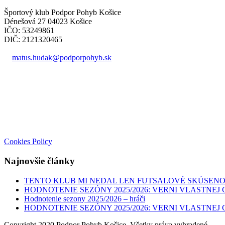
Športový klub Podpor Pohyb Košice
Dénešová 27 04023 Košice
IČO: 53249861
DIČ: 2121320465
matus.hudak@podporpohyb.sk
+421 918 732 450
Cookies Policy
Najnovšie články
TENTO KLUB MI NEDAL LEN FUTSALOVÉ SKÚSENOST
HODNOTENIE SEZÓNY 2025/2026: VERNI VLASTNEJ C
Hodnotenie sezony 2025/2026 – hráči
HODNOTENIE SEZÓNY 2025/2026: VERNI VLASTNEJ C
Copyright 2020 Podpor Pohyb Košice, Všetky práva vyhradené.