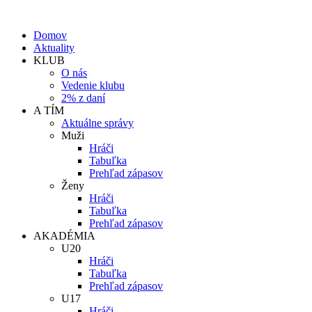
Domov
Aktuality
KLUB
O nás
Vedenie klubu
2% z daní
A TÍM
Aktuálne správy
Muži
Hráči
Tabuľka
Prehľad zápasov
Ženy
Hráči
Tabuľka
Prehľad zápasov
AKADÉMIA
U20
Hráči
Tabuľka
Prehľad zápasov
U17
Hráči