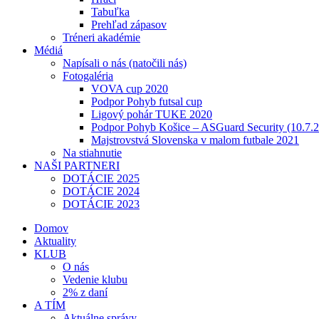
Tabuľka
Prehľad zápasov
Tréneri akadémie
Médiá
Napísali o nás (natočili nás)
Fotogaléria
VOVA cup 2020
Podpor Pohyb futsal cup
Ligový pohár TUKE 2020
Podpor Pohyb Košice – ASGuard Security (10.7.
Majstrovstvá Slovenska v malom futbale 2021
Na stiahnutie
NAŠI PARTNERI
DOTÁCIE 2025
DOTÁCIE 2024
DOTÁCIE 2023
Domov
Aktuality
KLUB
O nás
Vedenie klubu
2% z daní
A TÍM
Aktuálne správy