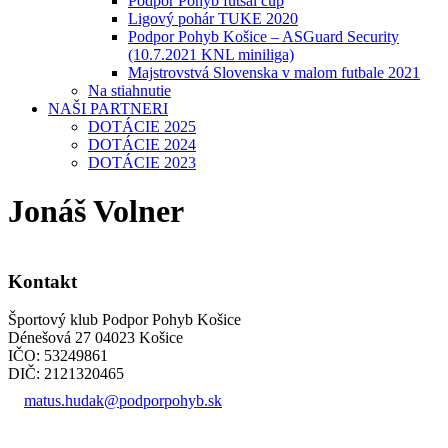
Podpor Pohyb futsal cup
Ligový pohár TUKE 2020
Podpor Pohyb Košice – ASGuard Security
(10.7.2021 KNL miniliga)
Majstrovstvá Slovenska v malom futbale 2021
Na stiahnutie
NAŠI PARTNERI
DOTÁCIE 2025
DOTÁCIE 2024
DOTÁCIE 2023
Jonáš Volner
Kontakt
Športový klub Podpor Pohyb Košice
Dénešová 27 04023 Košice
IČO: 53249861
DIČ: 2121320465
matus.hudak@podporpohyb.sk
+421 918 732 450