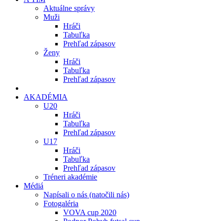
Aktuálne správy
Muži
Hráči
Tabuľka
Prehľad zápasov
Ženy
Hráči
Tabuľka
Prehľad zápasov
AKADÉMIA
U20
Hráči
Tabuľka
Prehľad zápasov
U17
Hráči
Tabuľka
Prehľad zápasov
Tréneri akadémie
Médiá
Napísali o nás (natočili nás)
Fotogaléria
VOVA cup 2020