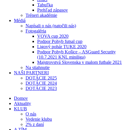
Tabuľka
Prehľad zápasov
Tréneri akadémie
Médiá
Napísali o nás (natočili nás)
Fotogaléria
VOVA cup 2020
Podpor Pohyb futsal cup
Ligový pohár TUKE 2020
Podpor Pohyb Košice – ASGuard Security
(10.7.2021 KNL miniliga)
Majstrovstvá Slovenska v malom futbale 2021
Na stiahnutie
NAŠI PARTNERI
DOTÁCIE 2025
DOTÁCIE 2024
DOTÁCIE 2023
Domov
Aktuality
KLUB
O nás
Vedenie klubu
2% z daní
A TÍM