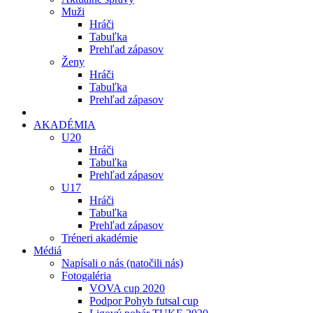
Muži
Hráči
Tabuľka
Prehľad zápasov
Ženy
Hráči
Tabuľka
Prehľad zápasov
AKADÉMIA
U20
Hráči
Tabuľka
Prehľad zápasov
U17
Hráči
Tabuľka
Prehľad zápasov
Tréneri akadémie
Médiá
Napísali o nás (natočili nás)
Fotogaléria
VOVA cup 2020
Podpor Pohyb futsal cup