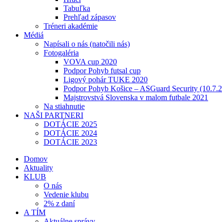
Tabuľka
Prehľad zápasov
Tréneri akadémie
Médiá
Napísali o nás (natočili nás)
Fotogaléria
VOVA cup 2020
Podpor Pohyb futsal cup
Ligový pohár TUKE 2020
Podpor Pohyb Košice – ASGuard Security (10.7.
Majstrovstvá Slovenska v malom futbale 2021
Na stiahnutie
NAŠI PARTNERI
DOTÁCIE 2025
DOTÁCIE 2024
DOTÁCIE 2023
Domov
Aktuality
KLUB
O nás
Vedenie klubu
2% z daní
A TÍM
Aktuálne správy