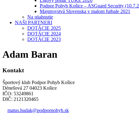
Ligový pohár TUKE 2020
Podpor Pohyb Košice – ASGuard Security (10.7.
Majstrovstvá Slovenska v malom futbale 2021
Na stiahnutie
NAŠI PARTNERI
DOTÁCIE 2025
DOTÁCIE 2024
DOTÁCIE 2023
Adam Baran
Kontakt
Športový klub Podpor Pohyb Košice
Dénešová 27 04023 Košice
IČO: 53249861
DIČ: 2121320465
matus.hudak@podporpohyb.sk
+421 918 732 450