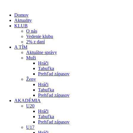
Domov
Aktuality
KLUB
O nás
Vedenie klubu
2% z daní
A TÍM
Aktuálne správy
Muži
Hráči
Tabuľka
Prehľad zápasov
Ženy
Hráči
Tabuľka
Prehľad zápasov
AKADÉMIA
U20
Hráči
Tabuľka
Prehľad zápasov
U17
Hráči