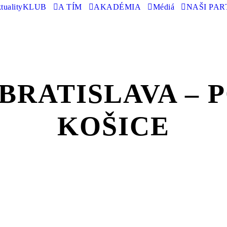
tuality
KLUB
A TÍM
AKADÉMIA
Médiá
NAŠI PAR
 BRATISLAVA –
KOŠICE