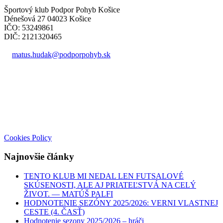
Športový klub Podpor Pohyb Košice
Dénešová 27 04023 Košice
IČO: 53249861
DIČ: 2121320465
matus.hudak@podporpohyb.sk
+421 918 732 450
Cookies Policy
Najnovšie články
TENTO KLUB MI NEDAL LEN FUTSALOVÉ
SKÚSENOSTI, ALE AJ PRIATEĽSTVÁ NA CELÝ
ŽIVOT. — MATÚŠ PALFI
HODNOTENIE SEZÓNY 2025/2026: VERNI VLASTNEJ
CESTE (4. ČASŤ)
Hodnotenie sezony 2025/2026 – hráči