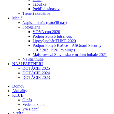
Tabuľka
Prehľad zápasov
Tréneri akadémie
Médiá
Napísali o nás (natočili nás)
Fotogaléria
VOVA cup 2020
Podpor Pohyb futsal cup
Ligový pohár TUKE 2020
Podpor Pohyb Košice – ASGuard Security
(10.7.2021 KNL miniliga)
Majstrovstvá Slovenska v malom futbale 2021
Na stiahnutie
NAŠI PARTNERI
DOTÁCIE 2025
DOTÁCIE 2024
DOTÁCIE 2023
Domov
Aktuality
KLUB
O nás
Vedenie klubu
2% z daní
A TÍM