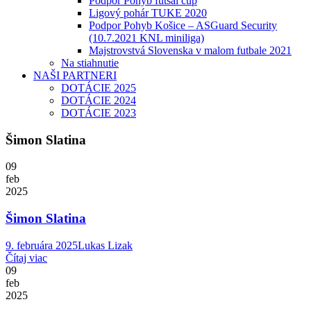
Podpor Pohyb futsal cup
Ligový pohár TUKE 2020
Podpor Pohyb Košice – ASGuard Security
(10.7.2021 KNL miniliga)
Majstrovstvá Slovenska v malom futbale 2021
Na stiahnutie
NAŠI PARTNERI
DOTÁCIE 2025
DOTÁCIE 2024
DOTÁCIE 2023
Šimon Slatina
09
feb
2025
Šimon Slatina
9. februára 2025
Lukas Lizak
Čítaj viac
09
feb
2025