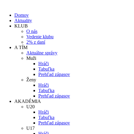
Domov
Aktuality
KLUB
O nás
Vedenie klubu
2% z daní
A TÍM
Aktuálne správy
Muži
Hráči
Tabuľka
Prehľad zápasov
Ženy
Hráči
Tabuľka
Prehľad zápasov
AKADÉMIA
U20
Hráči
Tabuľka
Prehľad zápasov
U17
Hráči