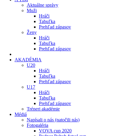
Aktuálne správy
Muži
Hráči
Tabuľka
Prehľad zápasov
Ženy
Hráči
Tabuľka
Prehľad zápasov
AKADÉMIA
U20
Hráči
Tabuľka
Prehľad zápasov
U17
Hráči
Tabuľka
Prehľad zápasov
Tréneri akadémie
Médiá
Napísali o nás (natočili nás)
Fotogaléria
VOVA cup 2020